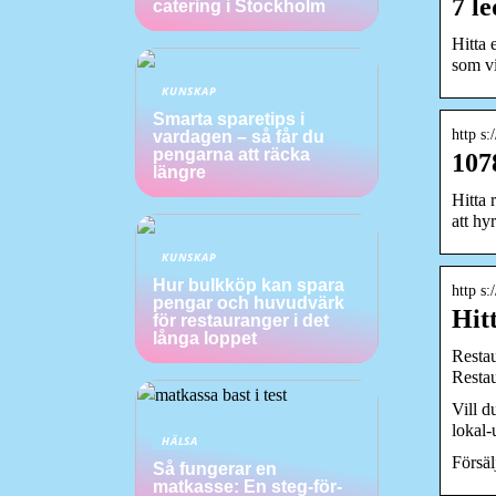
7 l
catering i Stockholm
Hitta 
som vi
KUNSKAP
Smarta sparetips i
http s:
vardagen – så får du
pengarna att räcka
107
längre
Hitta 
att hy
KUNSKAP
Hur bulkköp kan spara
http s
pengar och huvudvärk
Hit
för restauranger i det
långa loppet
Restau
Restau
Vill d
lokal-
HÄLSA
Försäl
Så fungerar en
matkasse: En steg-för-