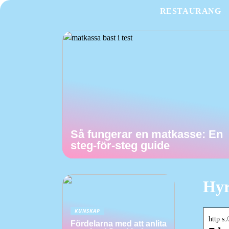
RESTAURANG
Så fungerar en matkasse: En
steg-för-steg guide
Hyr
KUNSKAP
http s
Fördelarna med att anlita