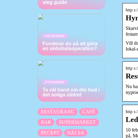
steg guide
http s
Hyr
Skarvi
festar
23/10/2022
Vill d
Funderar du på att göra
en skönhetsoperation?
lokal-
http s:
Res
21/10/2022
Nu har
Ta väl hand om din hud i
nypro
det soliga vädret
RESTAURANG
CAFÉ
http s:
Led
BAR
SUPERMARKET
10 feb
RECEPT
HÄLSA
på, M