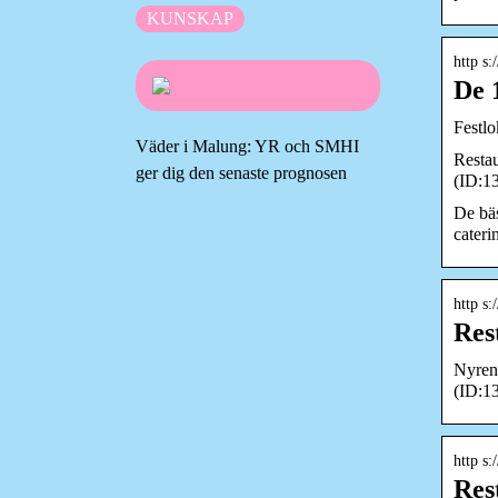
KUNSKAP
http s:
De 
Festlo
Väder i Malung: YR och SMHI
Restau
ger dig den senaste prognosen
(ID:13
De bäs
cateri
http s:
Res
Nyreno
(ID:1
http s:
Res