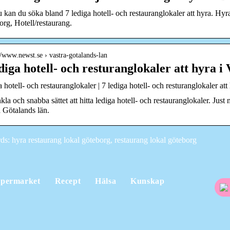
u kan du söka bland 7 lediga hotell- och restauranglokaler att hyra. H
rg, Hotell/restaurang.
//www.newst.se › vastra-gotalands-lan
ediga hotell- och resturanglokaler att hyra 
 hotell- och restauranglokaler | 7 lediga hotell- och resturanglokaler at
kla och snabba sättet att hitta lediga hotell- och restauranglokaler. Just 
 Götalands län.
s: hyra restaurang lokal göteborg, restaurang lokal göteborg
permarket
Recept
Hälsa
Kunskap