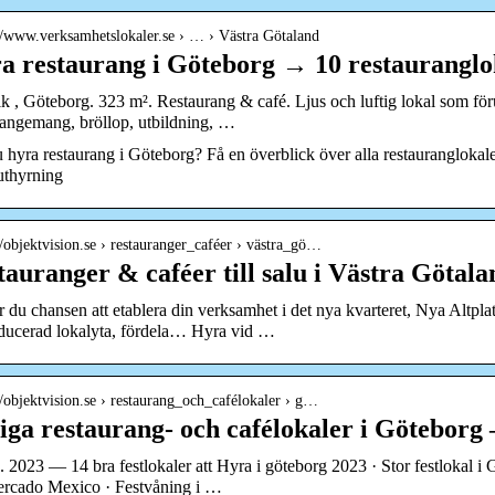
://www.verksamhetslokaler.se › … › Västra Götaland
a restaurang i Göteborg → 10 restauranglo
k , Göteborg. 323 m². Restaurang & café. Ljus och luftig lokal som för
rangemang, bröllop, utbildning, …
u hyra restaurang i Göteborg? Få en överblick över alla restauranglokale
uthyrning
//objektvision.se › restauranger_caféer › västra_gö…
tauranger & caféer till salu i Västra Götala
 du chansen att etablera din verksamhet i det nya kvarteret, Nya Altpl
ducerad lokalyta, fördela… Hyra vid …
//objektvision.se › restaurang_och_cafélokaler › g…
iga restaurang- och cafélokaler i Göteborg 
. 2023 — 14 bra festlokaler att Hyra i göteborg 2023 · Stor festlokal i 
ercado Mexico · Festvåning i …