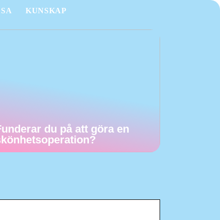
LSA
KUNSKAP
Funderar du på att göra en
skönhetsoperation?