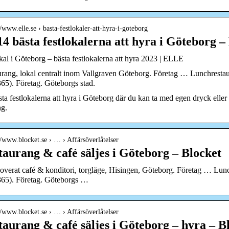
//www.elle.se › basta-festlokaler-att-hyra-i-goteborg
14 bästa festlokalerna att hyra i Göteborg 
kal i Göteborg – bästa festlokalerna att hyra 2023 | ELLE
rang, lokal centralt inom Vallgraven Göteborg. Företag … Lunchrestaur
65). Företag. Göteborgs stad.
ta festlokalerna att hyra i Göteborg där du kan ta med egen dryck eller
ng.
//www.blocket.se › … › Affärsöverlåtelser
taurang & café säljes i Göteborg – Blocket
verat café & konditori, torgläge, Hisingen, Göteborg. Företag … Lunc
365). Företag. Göteborgs …
//www.blocket.se › … › Affärsöverlåtelser
taurang & café säljes i Göteborg – hyra – B