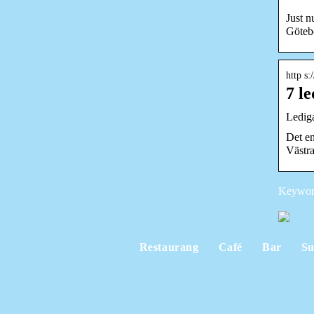
Just n
Götebo
http s:
7 l
Lediga
Det en
Västra
Keyword
Restaurang
Café
Bar
Su