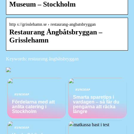
Museum – Stockholm
http s://grisslehamn.se › restaurang-angbatsbryggan
Restaurang Ångbåtsbryggan –
Grisslehamn
Keywords: restaurang ångbåtsbryggan
KUNSKAP
KUNSKAP
Smarta sparetips i
Fördelarna med att
vardagen – så får du
anlita catering i
pengarna att räcka
Stockholm
längre
KUNSKAP