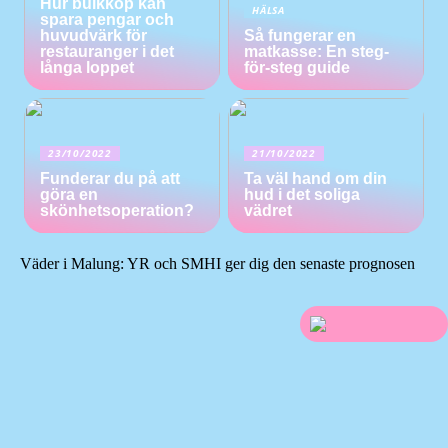
Hur bulkköp kan
HÄLSA
spara pengar och
huvudvärk för
Så fungerar en
restauranger i det
matkasse: En steg-
långa loppet
för-steg guide
23/10/2022
21/10/2022
Funderar du på att
Ta väl hand om din
göra en
hud i det soliga
skönhetsoperation?
vädret
Väder i Malung: YR och SMHI ger dig den senaste prognosen