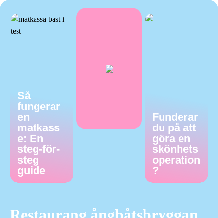
Så
fungerar
en
Funderar
matkass
du på att
e: En
göra en
steg-för-
skönhets
steg
operation
guide
?
Restaurang ångbåtsbryggan