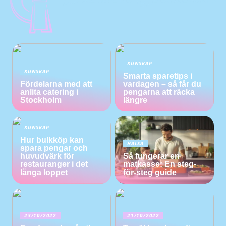
KUNSKAP
KUNSKAP
Smarta sparetips i
Fördelarna med att
vardagen – så får du
anlita catering i
pengarna att räcka
Stockholm
längre
KUNSKAP
Hur bulkköp kan
HÄLSA
spara pengar och
huvudvärk för
Så fungerar en
restauranger i det
matkasse: En steg-
långa loppet
för-steg guide
23/10/2022
21/10/2022