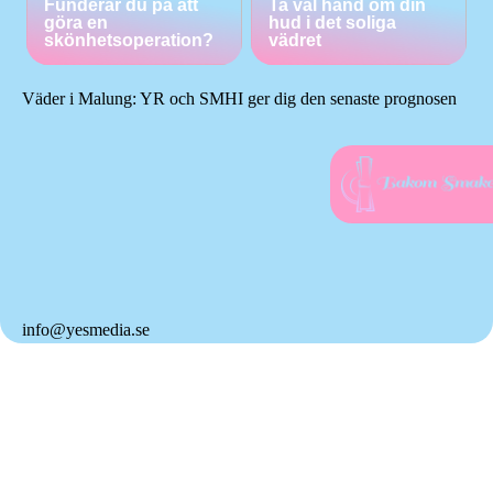
Funderar du på att
Ta väl hand om din
göra en
hud i det soliga
skönhetsoperation?
vädret
Väder i Malung: YR och SMHI ger dig den senaste prognosen
info@yesmedia.se