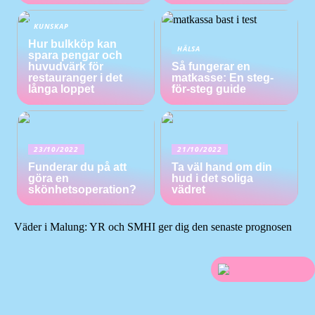
KUNSKAP
Hur bulkköp kan
HÄLSA
spara pengar och
huvudvärk för
Så fungerar en
restauranger i det
matkasse: En steg-
långa loppet
för-steg guide
23/10/2022
21/10/2022
Funderar du på att
Ta väl hand om din
göra en
hud i det soliga
skönhetsoperation?
vädret
Väder i Malung: YR och SMHI ger dig den senaste prognosen