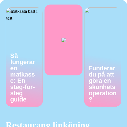
Så
fungerar
en
Funderar
matkass
du på att
e: En
göra en
steg-för-
skönhets
steg
operation
guide
?
Restaurang linköping