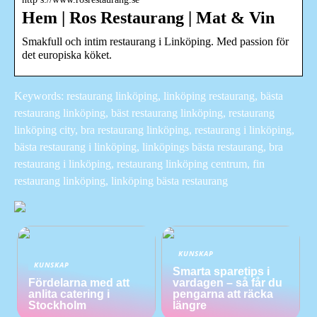
Hem | Ros Restaurang | Mat & Vin
Smakfull och intim restaurang i Linköping. Med passion för
det europiska köket.
Keywords: restaurang linköping, linköping restaurang, bästa
restaurang linköping, bäst restaurang linköping, restaurang
linköping city, bra restaurang linköping, restaurang i linköping,
bästa restaurang i linköping, linköpings bästa restaurang, bra
restaurang i linköping, restaurang linköping centrum, fin
restaurang linköping, linköping bästa restaurang
KUNSKAP
KUNSKAP
Smarta sparetips i
Fördelarna med att
vardagen – så får du
anlita catering i
pengarna att räcka
Stockholm
längre