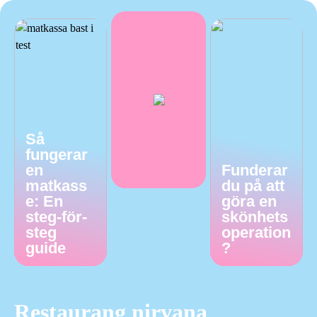
Så
fungerar
en
Funderar
matkass
du på att
e: En
göra en
steg-för-
skönhets
steg
operation
guide
?
Restaurang nirvana