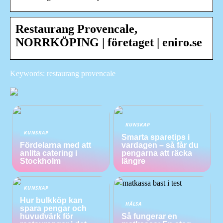
Restaurang Provencale,
NORRKÖPING | företaget | eniro.se
Keywords: restaurang provencale
KUNSKAP
KUNSKAP
Smarta sparetips i
Fördelarna med att
vardagen – så får du
anlita catering i
pengarna att räcka
Stockholm
längre
KUNSKAP
Hur bulkköp kan
HÄLSA
spara pengar och
huvudvärk för
Så fungerar en