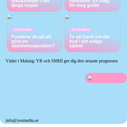
restauranger i det
matkasse: En steg-
långa loppet
för-steg guide
23/10/2022
21/10/2022
Funderar du på att
Ta väl hand om din
göra en
hud i det soliga
skönhetsoperation?
vädret
Väder i Malung: YR och SMHI ger dig den senaste prognosen
info@yesmedia.se