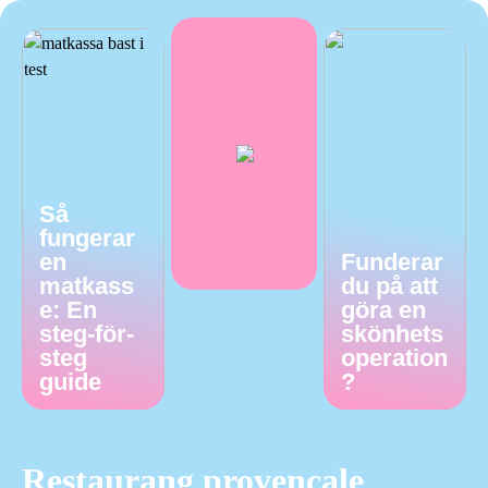
Så
fungerar
en
Funderar
matkass
du på att
e: En
göra en
steg-för-
skönhets
steg
operation
guide
?
Restaurang provencale