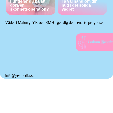
Funderar du på att
Ta väl hand om din
göra en
hud i det soliga
skönhetsoperation?
vädret
Väder i Malung: YR och SMHI ger dig den senaste prognosen
info@yesmedia.se