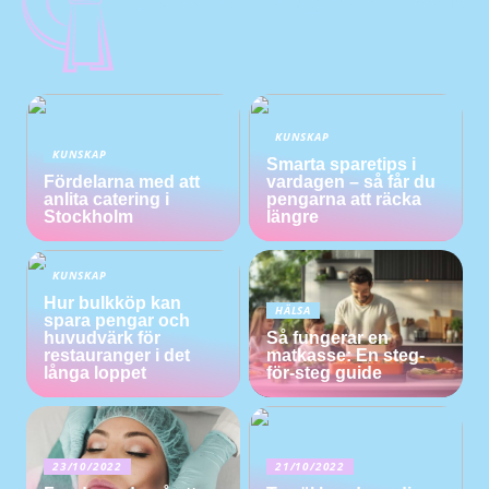
KUNSKAP
KUNSKAP
Smarta sparetips i
Fördelarna med att
vardagen – så får du
anlita catering i
pengarna att räcka
Stockholm
längre
KUNSKAP
Hur bulkköp kan
HÄLSA
spara pengar och
huvudvärk för
Så fungerar en
restauranger i det
matkasse: En steg-
långa loppet
för-steg guide
23/10/2022
21/10/2022