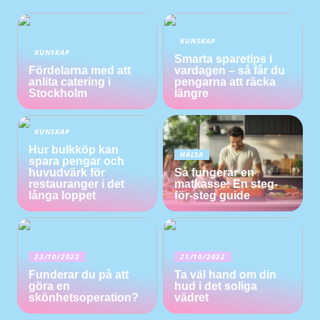
KUNSKAP
KUNSKAP
Smarta sparetips i
Fördelarna med att
vardagen – så får du
anlita catering i
pengarna att räcka
Stockholm
längre
KUNSKAP
Hur bulkköp kan
HÄLSA
spara pengar och
huvudvärk för
Så fungerar en
restauranger i det
matkasse: En steg-
långa loppet
för-steg guide
23/10/2022
21/10/2022
Funderar du på att
Ta väl hand om din
göra en
hud i det soliga
skönhetsoperation?
vädret