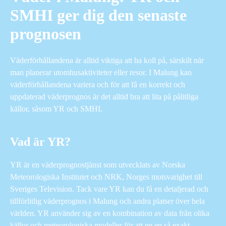
SMHI ger dig den senaste
prognosen
Väderförhållandena är alltid viktiga att ha koll på, särskilt när
man planerar utomhusaktiviteter eller resor. I Malung kan
väderförhållandena variera och för att få en korrekt och
uppdaterad väderprognos är det alltid bra att lita på pålitliga
källor, såsom YR och SMHI.
Vad är YR?
YR är en väderprognostjänst som utvecklats av Norska
Meteorologiska Institutet och NRK, Norges motsvarighet till
Sveriges Television. Tack vare YR kan du få en detaljerad och
tillförlitlig väderprognos i Malung och andra platser över hela
världen. YR använder sig av en kombination av data från olika
källor och meteorologiska modeller för att ge en så exakt