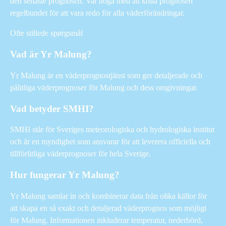
den senaste prognosen. Var noga med att kolla prognosen
regelbundet för att vara redo för alla väderförändringar.
Ofte stillede spørgsmål
Vad är Yr Malung?
Yr Malung är en väderprognostjänst som ger detaljerade och
pålitliga väderprognoser för Malung och dess omgivningar.
Vad betyder SMHI?
SMHI står för Sveriges meteorologiska och hydrologiska institut
och är en myndighet som ansvarar för att leverera officiella och
tillförlitliga väderprognoser för hela Sverige.
Hur fungerar Yr Malung?
Yr Malung samlar in och kombinerar data från olika källor för
att skapa en så exakt och detaljerad väderprognos som möjligt
för Malung. Informationen inkluderar temperatur, nederbörd,