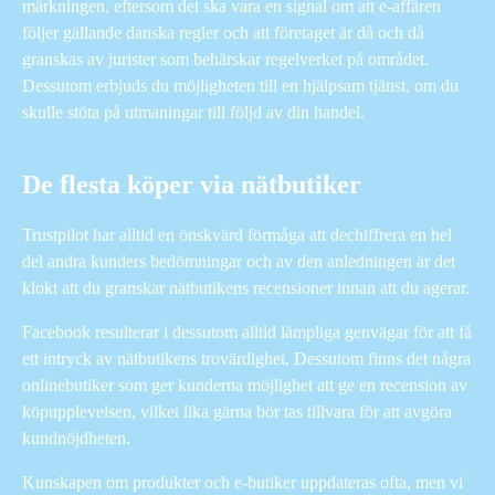
märkningen, eftersom det ska vara en signal om att e-affären
följer gällande danska regler och att företaget är då och då
granskas av jurister som behärskar regelverket på området.
Dessutom erbjuds du möjligheten till en hjälpsam tjänst, om du
skulle stöta på utmaningar till följd av din handel.
De flesta köper via nätbutiker
Trustpilot har alltid en önskvärd förmåga att dechiffrera en hel
del andra kunders bedömningar och av den anledningen är det
klokt att du granskar nätbutikens recensioner innan att du agerar.
Facebook resulterar i dessutom alltid lämpliga genvägar för att få
ett intryck av nätbutikens trovärdighet. Dessutom finns det några
onlinebutiker som ger kunderna möjlighet att ge en recension av
köpupplevelsen, vilket lika gärna bör tas tillvara för att avgöra
kundnöjdheten.
Kunskapen om produkter och e-butiker uppdateras ofta, men vi