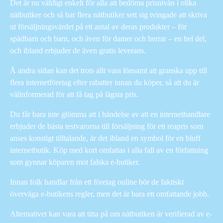
Det är nu väldigt enkelt för alla att bedöma prisnivån i olika
nätbutiker och så har flera nätbutiker sett sig tvingade att skriva
ut försäljningsvärdet på ett antal av deras produkter – för
spädbarn och barn, och även för damer och herrar – en hel del,
och ibland erbjuder de även gratis leverans.
Å andra sidan kan det trots allt vara lönsamt att granska upp till
flera internetföretag efter rabatter innan du köper, så att du är
välinformerad för att få tag på lägsta pris.
Du får bara inte glömma att i händelse av att en internethandlare
erbjuder de bästa testvarorna till försäljning för ett reapris som
anses konstigt tilltalande, är det ibland en symbol för en bluff
internetbutik. Köp med kort omfattas i alla fall av en författning
som gynnar köparen mot falska e-butiker.
Innan folk handlar från ett företag online bör de faktiskt
överväga e-butikens regler, men det är bara ett omfattande jobb.
Alternativet kan vara att titta på om nätbutiken är verifierad av e-