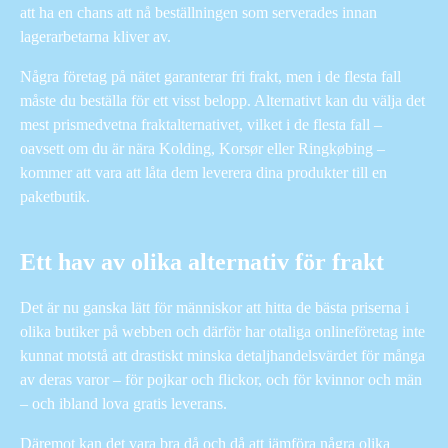
att ha en chans att nå beställningen som serverades innan
lagerarbetarna kliver av.
Några företag på nätet garanterar fri frakt, men i de flesta fall
måste du beställa för ett visst belopp. Alternativt kan du välja det
mest prismedvetna fraktalternativet, vilket i de flesta fall –
oavsett om du är nära Kolding, Korsør eller Ringkøbing –
kommer att vara att låta dem leverera dina produkter till en
paketbutik.
Ett hav av olika alternativ för frakt
Det är nu ganska lätt för människor att hitta de bästa priserna i
olika butiker på webben och därför har otaliga onlineföretag inte
kunnat motstå att drastiskt minska detaljhandelsvärdet för många
av deras varor – för pojkar och flickor, och för kvinnor och män
– och ibland lova gratis leverans.
Däremot kan det vara bra då och då att jämföra några olika