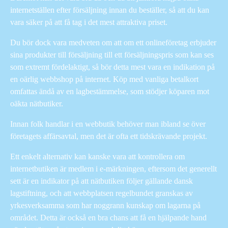
internetställen efter försäljning innan du beställer, så att du kan
vara säker på att få tag i det mest attraktiva priset.
Du bör dock vara medveten om att om ett onlineföretag erbjuder
sina produkter till försäljning till ett försäljningspris som kan ses
som extremt fördelaktigt, så bör detta mest vara en indikation på
en oärlig webbshop på internet. Köp med vanliga betalkort
omfattas ändå av en lagbestämmelse, som stödjer köparen mot
oäkta nätbutiker.
Innan folk handlar i en webbutik behöver man ibland se över
företagets affärsavtal, men det är ofta ett tidskrävande projekt.
Ett enkelt alternativ kan kanske vara att kontrollera om
internetbutiken är medlem i e-märkningen, eftersom det generellt
sett är en indikator på att nätbutiken följer gällande dansk
lagstiftning, och att webbplatsen regelbundet granskas av
yrkesverksamma som har noggrann kunskap om lagarna på
området. Detta är också en bra chans att få en hjälpande hand