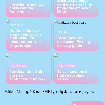
Smarta sparetips i
Fördelarna med att
vardagen – så får du
anlita catering i
pengarna att räcka
Stockholm
längre
KUNSKAP
Hur bulkköp kan
HÄLSA
spara pengar och
huvudvärk för
Så fungerar en
restauranger i det
matkasse: En steg-
långa loppet
för-steg guide
23/10/2022
21/10/2022
Funderar du på att
Ta väl hand om din
göra en
hud i det soliga
skönhetsoperation?
vädret
Väder i Malung: YR och SMHI ger dig den senaste prognosen