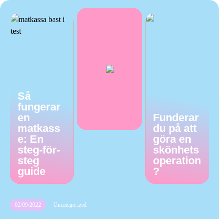
Så
fungerar
en
Funderar
matkass
du på att
e: En
göra en
steg-för-
skönhets
steg
operation
guide
?
02/09/2022
Uncategorized